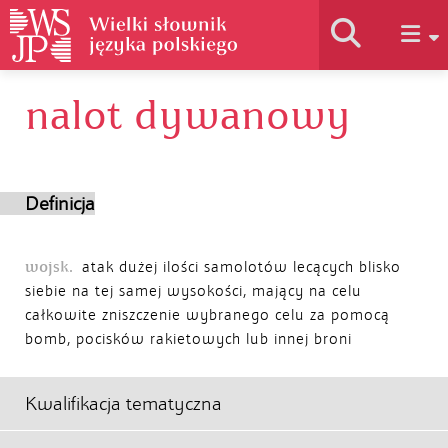
nalot dywanowy
Historia słownika
Jak korzystać
Definicja
Podstawy naukowe
wojsk.
atak dużej ilości samolotów lecących blisko
siebie na tej samej wysokości, mający na celu
całkowite zniszczenie wybranego celu za pomocą
Autorzy
bomb, pocisków rakietowych lub innej broni
Kwalifikacja tematyczna