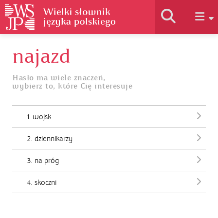
najazd
Historia słownika
Hasło ma wiele znaczeń,
wybierz to, które Cię interesuje
Jak korzystać
1. wojsk
Podstawy naukowe
2. dziennikarzy
Autorzy
3. na próg
4. skoczni