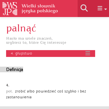
palnąć
Historia słownika
Hasło ma wiele znaczeń,
wybierz to, które Cię interesuje
Jak korzystać
4. głupstwo
Podstawy naukowe
Definicja
Autorzy
4.
pot.
zrobić albo powiedzieć coś szybko i bez
zastanowienia