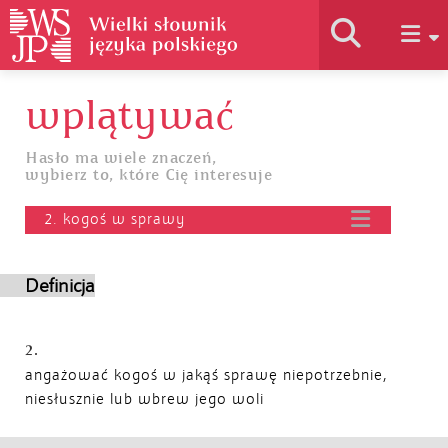
wplątywać
Historia słownika
Hasło ma wiele znaczeń,
wybierz to, które Cię interesuje
Jak korzystać
2. kogoś w sprawy
Podstawy naukowe
Definicja
Autorzy
2.
angażować kogoś w jakąś sprawę niepotrzebnie,
niesłusznie lub wbrew jego woli