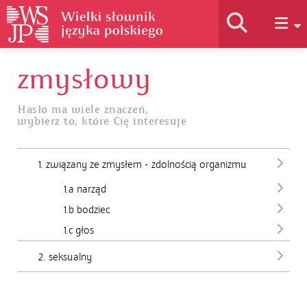
zmysłowy
Historia słownika
Hasło ma wiele znaczeń,
wybierz to, które Cię interesuje
Jak korzystać
1. związany ze zmysłem - zdolnością organizmu
Podstawy naukowe
1.a narząd
1.b bodziec
Autorzy
1.c głos
2. seksualny