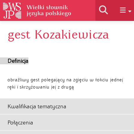
gest Kozakiewicza
Historia słownika
Jak korzystać
Definicja
Podstawy naukowe
obraźliwy gest polegający na zgięciu w łokciu jednej
ręki i skrzyżowaniu jej z drugą
Autorzy
Kwalifikacja tematyczna
Połączenia