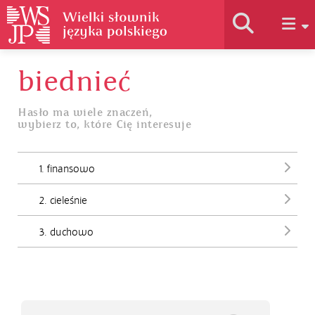
biednieć
Historia słownika
Hasło ma wiele znaczeń,
wybierz to, które Cię interesuje
Jak korzystać
1. finansowo
Podstawy naukowe
2. cieleśnie
Autorzy
3. duchowo