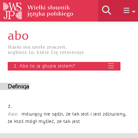
abo
Historia słownika
Hasło ma wiele znaczeń,
wybierz to, które Cię interesuje
Jak korzystać
2. Abo to ja głupia jestem?
Podstawy naukowe
Definicja
Autorzy
2.
daw.
mówiący nie sądzi, że tak jest i jest zdziwiony,
że ktoś mógł myśleć, że tak jest