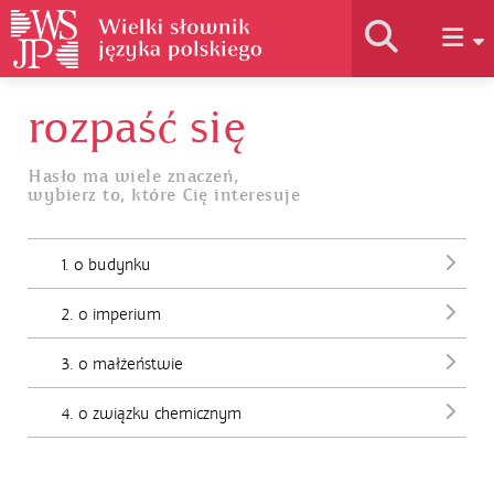
rozpaść się
Historia słownika
Hasło ma wiele znaczeń,
wybierz to, które Cię interesuje
Jak korzystać
1. o budynku
Podstawy naukowe
2. o imperium
Autorzy
3. o małżeństwie
4. o związku chemicznym