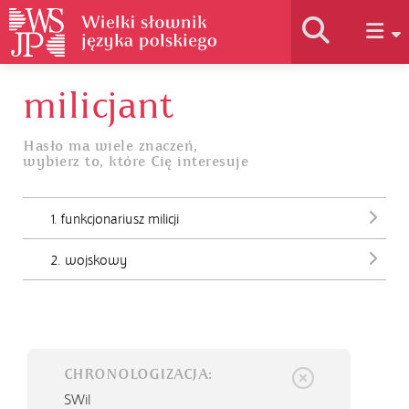
milicjant
Historia słownika
Hasło ma wiele znaczeń,
wybierz to, które Cię interesuje
Jak korzystać
1. funkcjonariusz milicji
Podstawy naukowe
2. wojskowy
Autorzy
CHRONOLOGIZACJA:
SWil