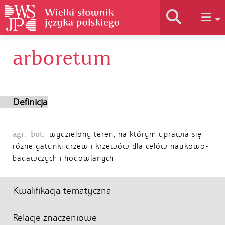
arboretum
Historia słownika
Jak korzystać
Definicja
Podstawy naukowe
agr.
bot.
wydzielony teren, na którym uprawia się
różne gatunki drzew i krzewów dla celów naukowo-
badawczych i hodowlanych
Autorzy
Kwalifikacja tematyczna
Relacje znaczeniowe