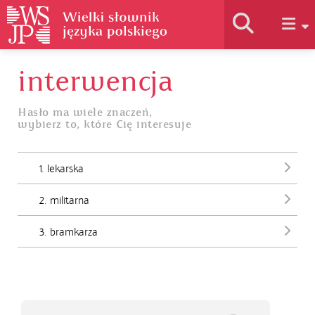
interwencja
Historia słownika
Hasło ma wiele znaczeń,
wybierz to, które Cię interesuje
Jak korzystać
1. lekarska
Podstawy naukowe
2. militarna
Autorzy
3. bramkarza