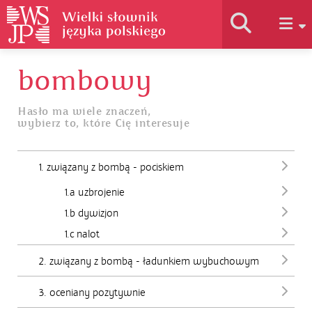
bombowy
Historia słownika
Hasło ma wiele znaczeń,
wybierz to, które Cię interesuje
Jak korzystać
1. związany z bombą - pociskiem
Podstawy naukowe
1.a uzbrojenie
1.b dywizjon
Autorzy
1.c nalot
2. związany z bombą - ładunkiem wybuchowym
3. oceniany pozytywnie