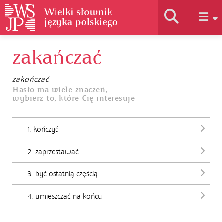
zakańczać
Historia słownika
zakończać
Jak korzystać
Hasło ma wiele znaczeń,
wybierz to, które Cię interesuje
Podstawy naukowe
1. kończyć
2. zaprzestawać
Autorzy
3. być ostatnią częścią
4. umieszczać na końcu