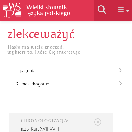
zlekceważyć
Historia słownika
Hasło ma wiele znaczeń,
wybierz to, które Cię interesuje
Jak korzystać
1. pacjenta
Podstawy naukowe
2. znaki drogowe
Autorzy
CHRONOLOGIZACJA:
1626,
Kart XVII-XVIII