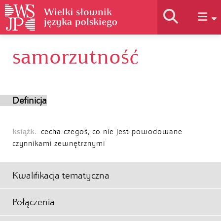
samorzutność
Historia słownika
Jak korzystać
Definicja
Podstawy naukowe
książk.
cecha czegoś, co nie jest powodowane
czynnikami zewnętrznymi
Autorzy
Kwalifikacja tematyczna
Połączenia