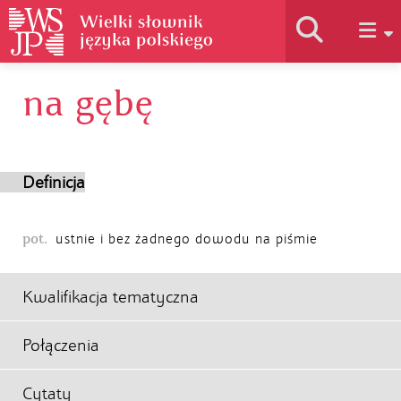
na gębę
Historia słownika
Jak korzystać
Definicja
Podstawy naukowe
pot.
ustnie i bez żadnego dowodu na piśmie
Autorzy
Kwalifikacja tematyczna
Połączenia
Cytaty