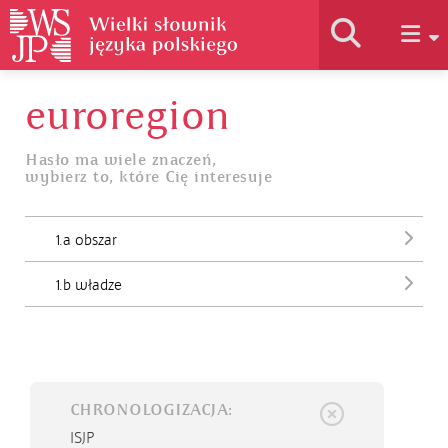
euroregion
Historia słownika
Hasło ma wiele znaczeń,
wybierz to, które Cię interesuje
Jak korzystać
1.a obszar
Podstawy naukowe
1.b władze
Autorzy
CHRONOLOGIZACJA:
ISJP