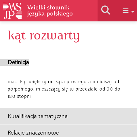
kąt rozwarty
Historia słownika
Jak korzystać
Definicja
Podstawy naukowe
mat.
kąt większy od kąta prostego a mniejszy od
półpełnego, mieszczący się w przedziale od 90 do
180 stopni
Autorzy
Kwalifikacja tematyczna
Relacje znaczeniowe