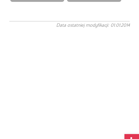
Data ostatniej modyfikacji: 01.01.2014
Op