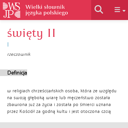
święty II
Historia słownika
I
Jak korzystać
rzeczownik
Podstawy naukowe
Definicja
Autorzy
w religiach chrześcijańskich osoba, która ze względu
na swoją głęboką wiarę lub męczeństwo została
zbawiona już za życia i została po śmierci uznana
przez Kościół za godną kultu i jest otoczona czcią