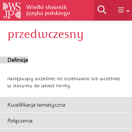
przedwczesny
Historia słownika
Jak korzystać
Definicja
Podstawy naukowe
następujący wcześniej niż oczekiwano lub wcześniej
w stosunku do jakiejś normy
Autorzy
Kwalifikacja tematyczna
Połączenia