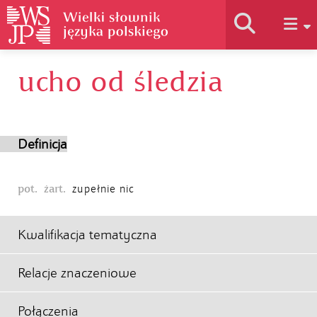
ucho od śledzia
Historia słownika
Jak korzystać
Definicja
Podstawy naukowe
pot.
żart.
zupełnie nic
Autorzy
Kwalifikacja tematyczna
Relacje znaczeniowe
Połączenia