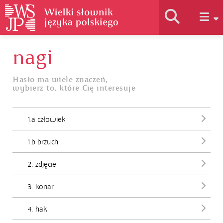
nagi
Historia słownika
Hasło ma wiele znaczeń,
wybierz to, które Cię interesuje
Jak korzystać
1.a człowiek
Podstawy naukowe
1.b brzuch
Autorzy
2. zdjęcie
3. konar
4. hak