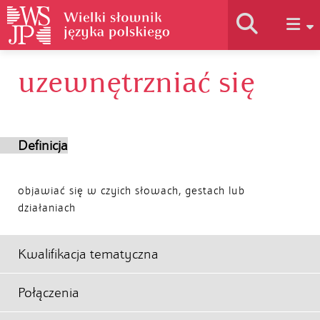
uzewnętrzniać się
Historia słownika
Jak korzystać
Definicja
Podstawy naukowe
objawiać się w czyich słowach, gestach lub
działaniach
Autorzy
Kwalifikacja tematyczna
Połączenia