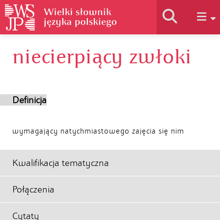
niecierpiący zwłoki
Historia słownika
Jak korzystać
Definicja
Podstawy naukowe
wymagający natychmiastowego zajęcia się nim
Autorzy
Kwalifikacja tematyczna
Połączenia
Cytaty