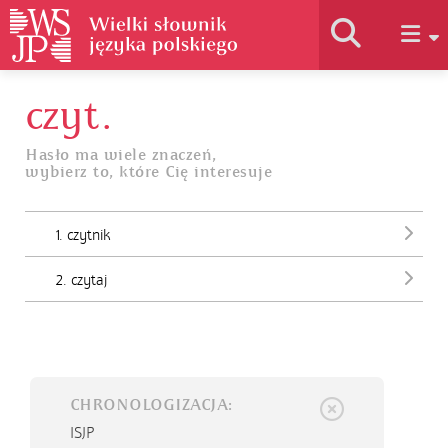
czyt.
Historia słownika
Hasło ma wiele znaczeń,
wybierz to, które Cię interesuje
Jak korzystać
1. czytnik
Podstawy naukowe
2. czytaj
Autorzy
CHRONOLOGIZACJA:
ISJP