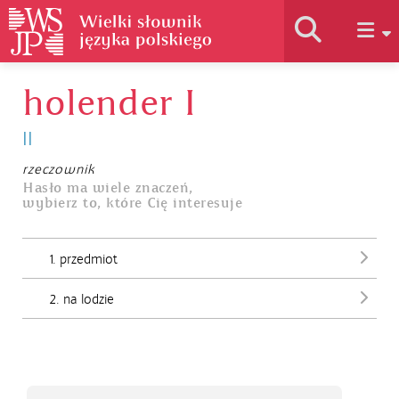
holender I
Historia słownika
II
Jak korzystać
rzeczownik
Hasło ma wiele znaczeń,
wybierz to, które Cię interesuje
Podstawy naukowe
1. przedmiot
Autorzy
2. na lodzie