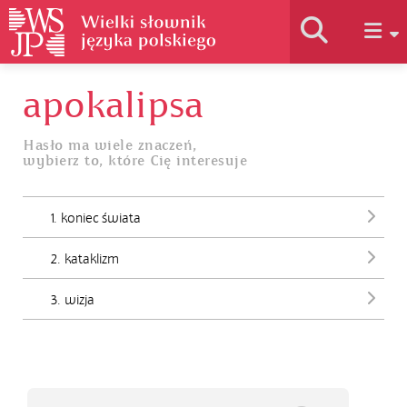
apokalipsa
Historia słownika
Hasło ma wiele znaczeń,
wybierz to, które Cię interesuje
Jak korzystać
1. koniec świata
Podstawy naukowe
2. kataklizm
Autorzy
3. wizja