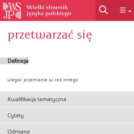
przetwarzać się
Historia słownika
Jak korzystać
Definicja
Podstawy naukowe
ulegać przemianie w coś innego
Autorzy
Kwalifikacja tematyczna
Cytaty
Odmiana