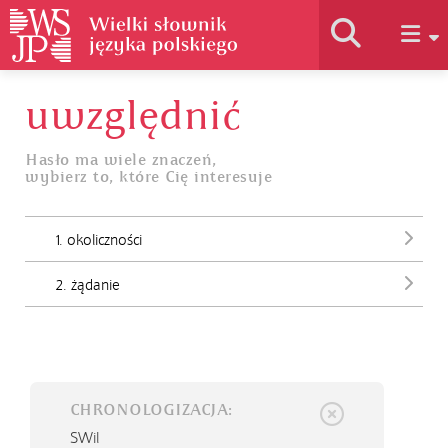
uwzględnić
Historia słownika
Hasło ma wiele znaczeń,
wybierz to, które Cię interesuje
Jak korzystać
1. okoliczności
Podstawy naukowe
2. żądanie
Autorzy
CHRONOLOGIZACJA:
SWil