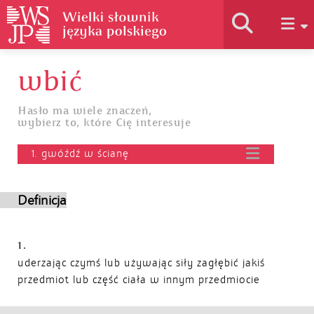
wbić
Historia słownika
Hasło ma wiele znaczeń,
wybierz to, które Cię interesuje
Jak korzystać
1. gwóźdź w ścianę
Podstawy naukowe
Definicja
Autorzy
1.
uderzając czymś lub używając siły zagłębić jakiś
przedmiot lub część ciała w innym przedmiocie