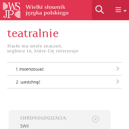
teatralnie
Historia słownika
Hasło ma wiele znaczeń,
wybierz to, które Cię interesuje
Jak korzystać
1. inscenizować
Podstawy naukowe
2. westchnąć
Autorzy
CHRONOLOGIZACJA:
SWil