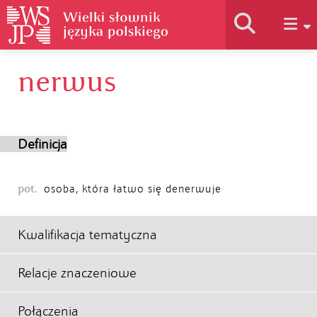
nerwus
Historia słownika
Jak korzystać
Definicja
Podstawy naukowe
pot.
osoba, która łatwo się denerwuje
Autorzy
Kwalifikacja tematyczna
Relacje znaczeniowe
Połączenia