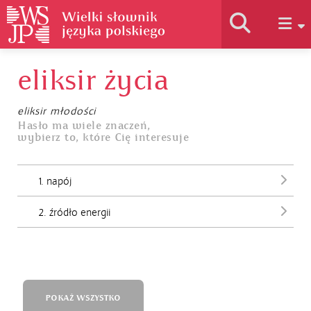
eliksir życia
Historia słownika
eliksir młodości
Jak korzystać
Hasło ma wiele znaczeń,
wybierz to, które Cię interesuje
Podstawy naukowe
1. napój
2. źródło energii
Autorzy
POKAŻ WSZYSTKO