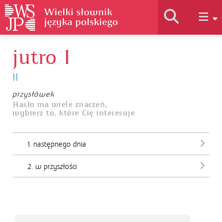
jutro I
Historia słownika
II
Jak korzystać
przysłówek
Hasło ma wiele znaczeń,
wybierz to, które Cię interesuje
Podstawy naukowe
1. następnego dnia
Autorzy
2. w przyszłości