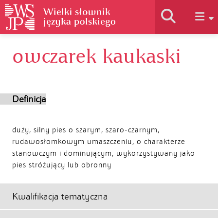
owczarek kaukaski
Historia słownika
Jak korzystać
Definicja
Podstawy naukowe
duży, silny pies o szarym, szaro-czarnym,
rudawosłomkowym umaszczeniu, o charakterze
stanowczym i dominującym, wykorzystywany jako
Autorzy
pies stróżujący lub obronny
Kwalifikacja tematyczna