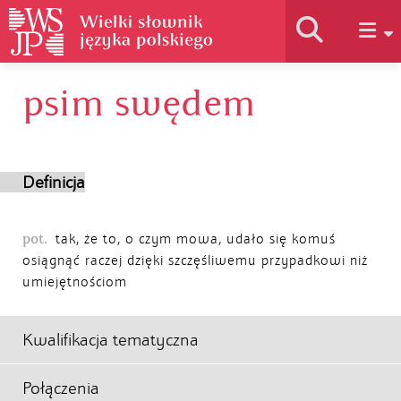
psim swędem
Historia słownika
Jak korzystać
Definicja
Podstawy naukowe
pot.
tak, że to, o czym mowa, udało się komuś
osiągnąć raczej dzięki szczęśliwemu przypadkowi niż
umiejętnościom
Autorzy
Kwalifikacja tematyczna
Połączenia