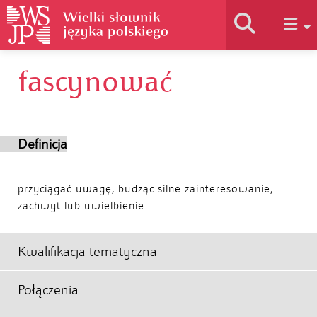
fascynować
Historia słownika
Jak korzystać
Definicja
Podstawy naukowe
przyciągać uwagę, budząc silne zainteresowanie,
zachwyt lub uwielbienie
Autorzy
Kwalifikacja tematyczna
Połączenia