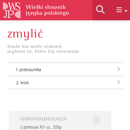
zmylić
Historia słownika
Hasło ma wiele znaczeń,
wybierz to, które Cię interesuje
Jak korzystać
1. przeciwnika
Podstawy naukowe
2. krok
Autorzy
CHRONOLOGIZACJA:
2 połowa XV w.,
SStp