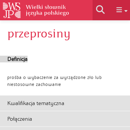
przeprosiny
Historia słownika
Jak korzystać
Definicja
Podstawy naukowe
prośba o wybaczenie za wyrządzone zło lub
niestosowne zachowanie
Autorzy
Kwalifikacja tematyczna
Połączenia