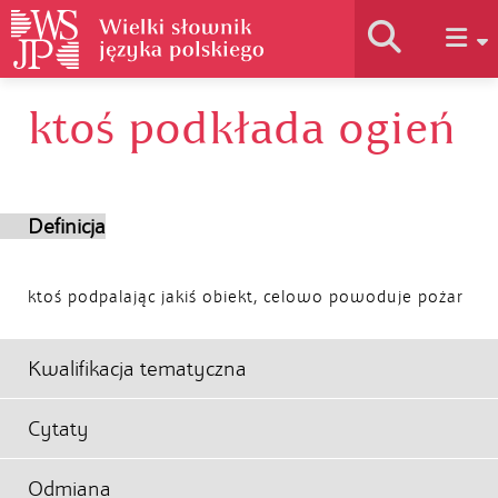
ktoś podkłada ogień
Historia słownika
Jak korzystać
Definicja
Podstawy naukowe
ktoś podpalając jakiś obiekt, celowo powoduje pożar
Autorzy
Kwalifikacja tematyczna
Cytaty
Odmiana