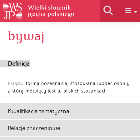
bywaj
Historia słownika
Jak korzystać
Definicja
Podstawy naukowe
książk.
forma pożegnania, stosowana wobec osoby,
z którą mówiący jest w bliskich stosunkach
Autorzy
Kwalifikacja tematyczna
Relacje znaczeniowe