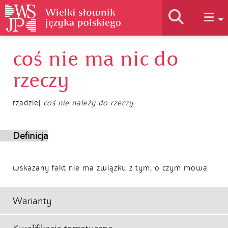
coś nie ma nic do
Historia słownika
rzeczy
Jak korzystać
rzadziej
coś nie należy do rzeczy
Podstawy naukowe
Definicja
Autorzy
wskazany fakt nie ma związku z tym, o czym mowa
Warianty