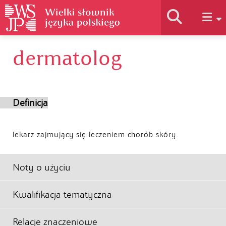
dermatolog
Historia słownika
Jak korzystać
Definicja
Podstawy naukowe
lekarz zajmujący się leczeniem chorób skóry
Autorzy
Noty o użyciu
Kwalifikacja tematyczna
Relacje znaczeniowe