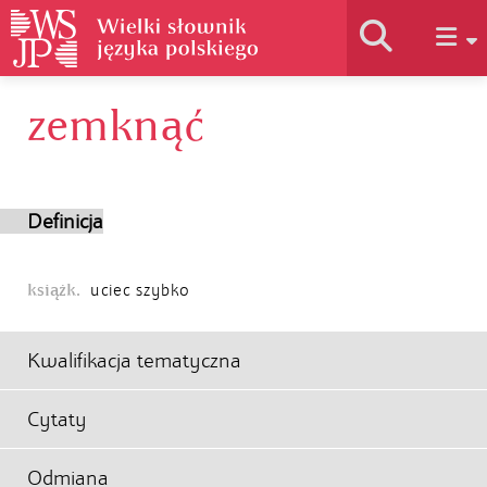
zemknąć
Historia słownika
Jak korzystać
Definicja
Podstawy naukowe
książk.
uciec szybko
Autorzy
Kwalifikacja tematyczna
Cytaty
Odmiana