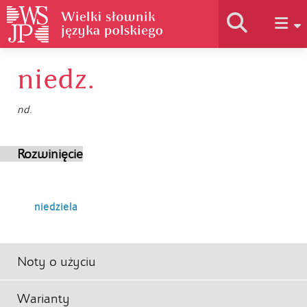
niedz.
Historia słownika
nd.
Jak korzystać
Rozwinięcie
Podstawy naukowe
niedziela
Autorzy
Noty o użyciu
Warianty