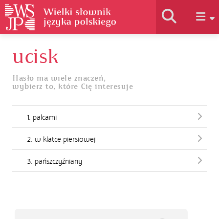
ucisk
Historia słownika
Hasło ma wiele znaczeń,
wybierz to, które Cię interesuje
Jak korzystać
1. palcami
Podstawy naukowe
2. w klatce piersiowej
Autorzy
3. pańszczyźniany