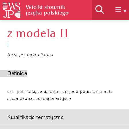
z modela II
Historia słownika
I
Jak korzystać
fraza przymiotnikowa
Podstawy naukowe
Definicja
szt.
pot.
Autorzy
taki, że wzorem do jego powstania była
żywa osoba, pozująca artyście
Kwalifikacja tematyczna