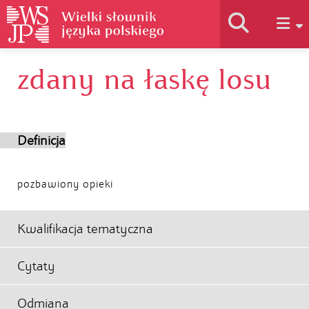
zdany na łaskę losu
Historia słownika
Jak korzystać
Definicja
Podstawy naukowe
pozbawiony opieki
Autorzy
Kwalifikacja tematyczna
Cytaty
Odmiana