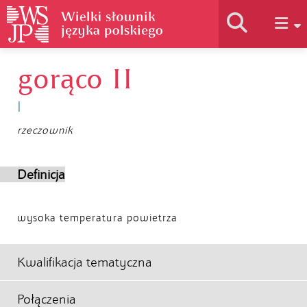
gorąco II
Historia słownika
I
Jak korzystać
rzeczownik
Podstawy naukowe
Definicja
Autorzy
wysoka temperatura powietrza
Kwalifikacja tematyczna
Połączenia